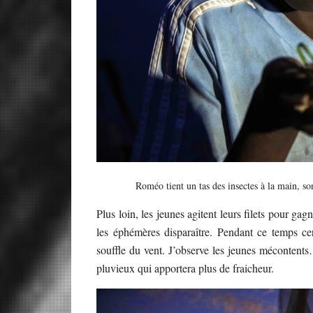
Roméo tient un tas des insectes à la main, s
Plus loin, les jeunes agitent leurs filets pour ga
les éphémères disparaître. Pendant ce temps ce
souffle du vent. J’observe les jeunes mécontents
pluvieux qui apportera plus de fraicheur.