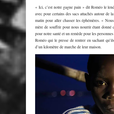
« Ici, c’est notre gagne pain » dit Roméo le le
avec pour certains des sacs attachés autour de la 
matin pour aller chasser les éphémères. « Nous
mère de souffrir pour nous nourrir étant donné q
pour notre santé et un remède pour les personnes
Roméo qui le presse de rentrer en sachant qu’ils 
d’un kilomètre de marche de leur maison.