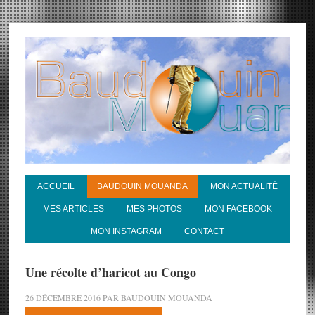
ACCUEIL
BAUDOUIN MOUANDA
MON ACTUALITÉ
MES ARTICLES
MES PHOTOS
MON FACEBOOK
MON INSTAGRAM
CONTACT
Une récolte d’haricot au Congo
26 DÉCEMBRE 2016
PAR
BAUDOUIN MOUANDA