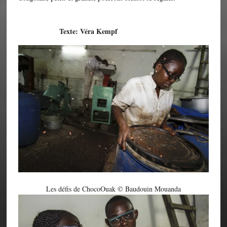
Texte: Véra Kempf
Les défis de ChocoOuak © Baudouin Mouanda